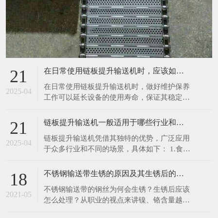
在日常使用链板提升输送机时，应该如何进行维护保养呢
21
在日常使用链板提升输送机时，做好维护保养
2025-04
工作可以延长设备的使用寿命，保证其稳定、
高效运行。以下是一些具体的维护保养措施：
1.清洁设备：每次使用前后，都应清理输送机
链板提升输送机一般适用于哪些行业和场景呢
21
表面及链板上残留的物料、灰尘和杂物。可以
链板提升输送机凭借其独特的优势，广泛应用
使用干净的抹布擦拭设备表面，对于顽固污
2025-04
于众多行业和不同的场景，具体如下： 1.食品
渍，可使用中性清洁剂进行清洗，然后用清水
饮料行业：在食品加工生产线中，如面包、饼
冲洗干净
干、糖果等烘焙食品的生产，链板提升输送机
不锈钢输送带生锈的原因及其生锈后的处理办法
18
可将刚出炉的食品从烤箱输送至冷却区域或包
不锈钢输送带的钢丝为何会生锈？生锈后应该
装工位，由于其能采用符合食品卫生标准的不
2021-05
怎么处理？从职业的视点来讲镍、铬含量越
锈钢材质链板，可有效避免食品受到污染。在
高，不锈钢就越难以锈蚀。相反含量比较低
饮料灌装生