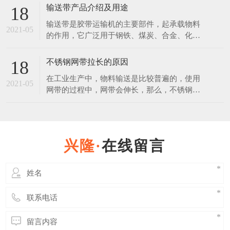
的，放在恶劣环境下，也会生锈。 不锈钢是
输送带产品介绍及用途
18
在空气、水、蒸汽等弱腐蚀介质中，不生锈的
输送带是胶带运输机的主要部件，起承载物料
钢称为不锈钢。不锈钢是在通常碳素钢中增加
2021-05
的作用，它广泛用于钢铁、煤炭、合金、化
一定含量的铬元素锻炼制成的。不锈钢之所以
工、建材、粮食等行业。使用输送带作为运输
具有不锈性，关键是因
载体和其运输方式相比具有操作安全、使用方
不锈钢网带拉长的原因
18
便、维修容易、运费低廉且可实现连续化，缩
在工业生产中，物料输送是比较普遍的，使用
短运输距离等优点。 普通输送带产品说明：
2021-05
网带的过程中，网带会伸长，那么，不锈钢网
覆盖层：拉伸强度不小于15Mpa，扯断伸长度
带使用伸长后能否缩回？ 其实不锈钢网带在
不小于350%，
使用过程中时，其中有一部分是属于弹性伸
长，在外力撤销后是可以恢复原状的，但是长
久连续使用后，必然会使网带出现一些延伸
在线留言
性，而这些伸长后是缩不回来的。 延伸性的
多少也与网带的质量有着