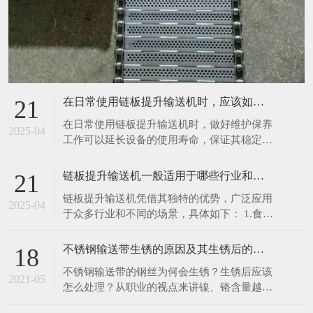
在日常使用链板提升输送机时，应该如何进行维护保养呢
21
在日常使用链板提升输送机时，做好维护保养
2025-04
工作可以延长设备的使用寿命，保证其稳定、
高效运行。以下是一些具体的维护保养措施：
1.清洁设备：每次使用前后，都应清理输送机
链板提升输送机一般适用于哪些行业和场景呢
21
表面及链板上残留的物料、灰尘和杂物。可以
链板提升输送机凭借其独特的优势，广泛应用
使用干净的抹布擦拭设备表面，对于顽固污
2025-04
于众多行业和不同的场景，具体如下： 1.食品
渍，可使用中性清洁剂进行清洗，然后用清水
饮料行业：在食品加工生产线中，如面包、饼
冲洗干净
干、糖果等烘焙食品的生产，链板提升输送机
不锈钢输送带生锈的原因及其生锈后的处理办法
18
可将刚出炉的食品从烤箱输送至冷却区域或包
不锈钢输送带的钢丝为何会生锈？生锈后应该
装工位，由于其能采用符合食品卫生标准的不
2021-05
怎么处理？从职业的视点来讲镍、铬含量越
锈钢材质链板，可有效避免食品受到污染。在
高，不锈钢就越难以锈蚀。相反含量比较低
饮料灌装生