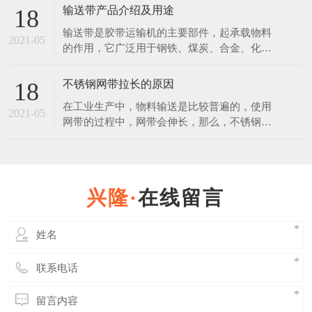
的，放在恶劣环境下，也会生锈。 不锈钢是
输送带产品介绍及用途
18
在空气、水、蒸汽等弱腐蚀介质中，不生锈的
输送带是胶带运输机的主要部件，起承载物料
钢称为不锈钢。不锈钢是在通常碳素钢中增加
2021-05
的作用，它广泛用于钢铁、煤炭、合金、化
一定含量的铬元素锻炼制成的。不锈钢之所以
工、建材、粮食等行业。使用输送带作为运输
具有不锈性，关键是因
载体和其运输方式相比具有操作安全、使用方
不锈钢网带拉长的原因
18
便、维修容易、运费低廉且可实现连续化，缩
在工业生产中，物料输送是比较普遍的，使用
短运输距离等优点。 普通输送带产品说明：
2021-05
网带的过程中，网带会伸长，那么，不锈钢网
覆盖层：拉伸强度不小于15Mpa，扯断伸长度
带使用伸长后能否缩回？ 其实不锈钢网带在
不小于350%，
使用过程中时，其中有一部分是属于弹性伸
长，在外力撤销后是可以恢复原状的，但是长
久连续使用后，必然会使网带出现一些延伸
在线留言
性，而这些伸长后是缩不回来的。 延伸性的
多少也与网带的质量有着