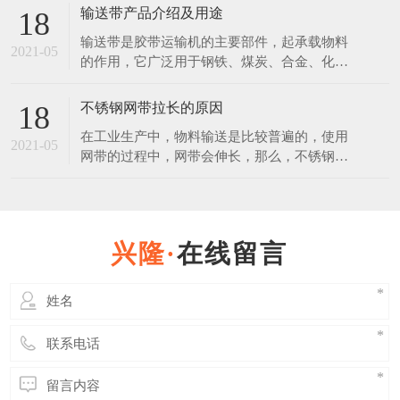
的，放在恶劣环境下，也会生锈。 不锈钢是
输送带产品介绍及用途
18
在空气、水、蒸汽等弱腐蚀介质中，不生锈的
输送带是胶带运输机的主要部件，起承载物料
钢称为不锈钢。不锈钢是在通常碳素钢中增加
2021-05
的作用，它广泛用于钢铁、煤炭、合金、化
一定含量的铬元素锻炼制成的。不锈钢之所以
工、建材、粮食等行业。使用输送带作为运输
具有不锈性，关键是因
载体和其运输方式相比具有操作安全、使用方
不锈钢网带拉长的原因
18
便、维修容易、运费低廉且可实现连续化，缩
在工业生产中，物料输送是比较普遍的，使用
短运输距离等优点。 普通输送带产品说明：
2021-05
网带的过程中，网带会伸长，那么，不锈钢网
覆盖层：拉伸强度不小于15Mpa，扯断伸长度
带使用伸长后能否缩回？ 其实不锈钢网带在
不小于350%，
使用过程中时，其中有一部分是属于弹性伸
长，在外力撤销后是可以恢复原状的，但是长
久连续使用后，必然会使网带出现一些延伸
在线留言
性，而这些伸长后是缩不回来的。 延伸性的
多少也与网带的质量有着