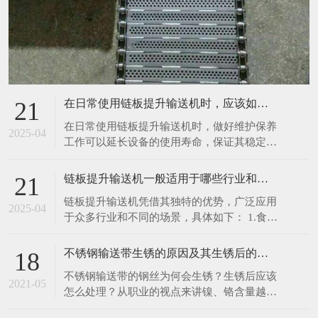
在日常使用链板提升输送机时，应该如何进行维护保养呢
21
在日常使用链板提升输送机时，做好维护保养
2025-04
工作可以延长设备的使用寿命，保证其稳定、
高效运行。以下是一些具体的维护保养措施：
1.清洁设备：每次使用前后，都应清理输送机
链板提升输送机一般适用于哪些行业和场景呢
21
表面及链板上残留的物料、灰尘和杂物。可以
链板提升输送机凭借其独特的优势，广泛应用
使用干净的抹布擦拭设备表面，对于顽固污
2025-04
于众多行业和不同的场景，具体如下： 1.食品
渍，可使用中性清洁剂进行清洗，然后用清水
饮料行业：在食品加工生产线中，如面包、饼
冲洗干净
干、糖果等烘焙食品的生产，链板提升输送机
不锈钢输送带生锈的原因及其生锈后的处理办法
18
可将刚出炉的食品从烤箱输送至冷却区域或包
不锈钢输送带的钢丝为何会生锈？生锈后应该
装工位，由于其能采用符合食品卫生标准的不
2021-05
怎么处理？从职业的视点来讲镍、铬含量越
锈钢材质链板，可有效避免食品受到污染。在
高，不锈钢就越难以锈蚀。相反含量比较低
饮料灌装生