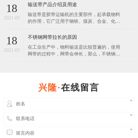
的，放在恶劣环境下，也会生锈。 不锈钢是
输送带产品介绍及用途
18
在空气、水、蒸汽等弱腐蚀介质中，不生锈的
输送带是胶带运输机的主要部件，起承载物料
钢称为不锈钢。不锈钢是在通常碳素钢中增加
2021-05
的作用，它广泛用于钢铁、煤炭、合金、化
一定含量的铬元素锻炼制成的。不锈钢之所以
工、建材、粮食等行业。使用输送带作为运输
具有不锈性，关键是因
载体和其运输方式相比具有操作安全、使用方
不锈钢网带拉长的原因
18
便、维修容易、运费低廉且可实现连续化，缩
在工业生产中，物料输送是比较普遍的，使用
短运输距离等优点。 普通输送带产品说明：
2021-05
网带的过程中，网带会伸长，那么，不锈钢网
覆盖层：拉伸强度不小于15Mpa，扯断伸长度
带使用伸长后能否缩回？ 其实不锈钢网带在
不小于350%，
使用过程中时，其中有一部分是属于弹性伸
长，在外力撤销后是可以恢复原状的，但是长
久连续使用后，必然会使网带出现一些延伸
在线留言
性，而这些伸长后是缩不回来的。 延伸性的
多少也与网带的质量有着