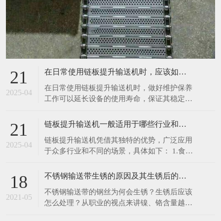
在日常使用链板提升输送机时，应该如何进行维护保养呢
21
在日常使用链板提升输送机时，做好维护保养
2025-04
工作可以延长设备的使用寿命，保证其稳定、
高效运行。以下是一些具体的维护保养措施：
1.清洁设备：每次使用前后，都应清理输送机
链板提升输送机一般适用于哪些行业和场景呢
21
表面及链板上残留的物料、灰尘和杂物。可以
链板提升输送机凭借其独特的优势，广泛应用
使用干净的抹布擦拭设备表面，对于顽固污
2025-04
于众多行业和不同的场景，具体如下： 1.食品
渍，可使用中性清洁剂进行清洗，然后用清水
饮料行业：在食品加工生产线中，如面包、饼
冲洗干净
干、糖果等烘焙食品的生产，链板提升输送机
不锈钢输送带生锈的原因及其生锈后的处理办法
18
可将刚出炉的食品从烤箱输送至冷却区域或包
不锈钢输送带的钢丝为何会生锈？生锈后应该
装工位，由于其能采用符合食品卫生标准的不
2021-05
怎么处理？从职业的视点来讲镍、铬含量越
锈钢材质链板，可有效避免食品受到污染。在
高，不锈钢就越难以锈蚀。相反含量比较低
饮料灌装生