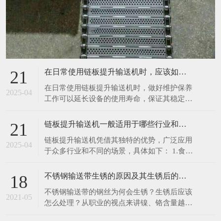
在日常使用链板提升输送机时，应该如何进行维护保养呢
21
在日常使用链板提升输送机时，做好维护保养
2025-04
工作可以延长设备的使用寿命，保证其稳定、
高效运行。以下是一些具体的维护保养措施：
1.清洁设备：每次使用前后，都应清理输送机
链板提升输送机一般适用于哪些行业和场景呢
21
表面及链板上残留的物料、灰尘和杂物。可以
链板提升输送机凭借其独特的优势，广泛应用
使用干净的抹布擦拭设备表面，对于顽固污
2025-04
于众多行业和不同的场景，具体如下： 1.食品
渍，可使用中性清洁剂进行清洗，然后用清水
饮料行业：在食品加工生产线中，如面包、饼
冲洗干净
干、糖果等烘焙食品的生产，链板提升输送机
不锈钢输送带生锈的原因及其生锈后的处理办法
18
可将刚出炉的食品从烤箱输送至冷却区域或包
不锈钢输送带的钢丝为何会生锈？生锈后应该
装工位，由于其能采用符合食品卫生标准的不
2021-05
怎么处理？从职业的视点来讲镍、铬含量越
锈钢材质链板，可有效避免食品受到污染。在
高，不锈钢就越难以锈蚀。相反含量比较低
饮料灌装生