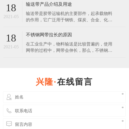
的，放在恶劣环境下，也会生锈。 不锈钢是
输送带产品介绍及用途
18
在空气、水、蒸汽等弱腐蚀介质中，不生锈的
输送带是胶带运输机的主要部件，起承载物料
钢称为不锈钢。不锈钢是在通常碳素钢中增加
2021-05
的作用，它广泛用于钢铁、煤炭、合金、化
一定含量的铬元素锻炼制成的。不锈钢之所以
工、建材、粮食等行业。使用输送带作为运输
具有不锈性，关键是因
载体和其运输方式相比具有操作安全、使用方
不锈钢网带拉长的原因
18
便、维修容易、运费低廉且可实现连续化，缩
在工业生产中，物料输送是比较普遍的，使用
短运输距离等优点。 普通输送带产品说明：
2021-05
网带的过程中，网带会伸长，那么，不锈钢网
覆盖层：拉伸强度不小于15Mpa，扯断伸长度
带使用伸长后能否缩回？ 其实不锈钢网带在
不小于350%，
使用过程中时，其中有一部分是属于弹性伸
长，在外力撤销后是可以恢复原状的，但是长
久连续使用后，必然会使网带出现一些延伸
在线留言
性，而这些伸长后是缩不回来的。 延伸性的
多少也与网带的质量有着