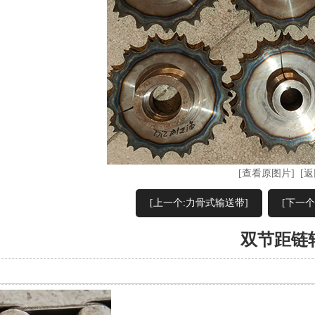
[查看原图片]
[返
[上一个:力骨式输送带]
[下一个
双节距链