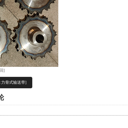
回]
:力骨式输送带]
轮