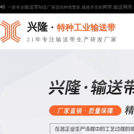
输送带
网带,
输送网带
一家专业
制造厂家提供种类繁多,规格齐全的
,
兴隆 ·
特种工业输送带
21年专注输送带生产研发厂家