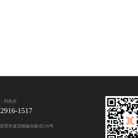
：刘先生
-2916-1517
东莞市道滘镇振兴路北110号