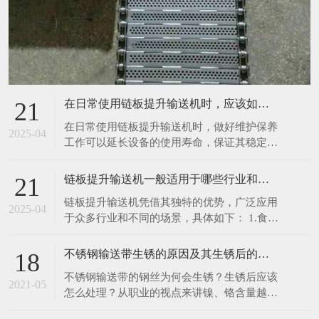
在日常使用链板提升输送机时，应该如何进行维护保养呢
21
在日常使用链板提升输送机时，做好维护保养
2025-04
工作可以延长设备的使用寿命，保证其稳定、
高效运行。以下是一些具体的维护保养措施：
1.清洁设备：每次使用前后，都应清理输送机
链板提升输送机一般适用于哪些行业和场景呢
21
表面及链板上残留的物料、灰尘和杂物。可以
链板提升输送机凭借其独特的优势，广泛应用
使用干净的抹布擦拭设备表面，对于顽固污
2025-04
于众多行业和不同的场景，具体如下： 1.食品
渍，可使用中性清洁剂进行清洗，然后用清水
饮料行业：在食品加工生产线中，如面包、饼
冲洗干净
干、糖果等烘焙食品的生产，链板提升输送机
不锈钢输送带生锈的原因及其生锈后的处理办法
18
可将刚出炉的食品从烤箱输送至冷却区域或包
不锈钢输送带的钢丝为何会生锈？生锈后应该
装工位，由于其能采用符合食品卫生标准的不
2021-05
怎么处理？从职业的视点来讲镍、铬含量越
锈钢材质链板，可有效避免食品受到污染。在
高，不锈钢就越难以锈蚀。相反含量比较低
饮料灌装生