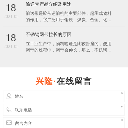
的，放在恶劣环境下，也会生锈。 不锈钢是
输送带产品介绍及用途
18
在空气、水、蒸汽等弱腐蚀介质中，不生锈的
输送带是胶带运输机的主要部件，起承载物料
钢称为不锈钢。不锈钢是在通常碳素钢中增加
2021-05
的作用，它广泛用于钢铁、煤炭、合金、化
一定含量的铬元素锻炼制成的。不锈钢之所以
工、建材、粮食等行业。使用输送带作为运输
具有不锈性，关键是因
载体和其运输方式相比具有操作安全、使用方
不锈钢网带拉长的原因
18
便、维修容易、运费低廉且可实现连续化，缩
在工业生产中，物料输送是比较普遍的，使用
短运输距离等优点。 普通输送带产品说明：
2021-05
网带的过程中，网带会伸长，那么，不锈钢网
覆盖层：拉伸强度不小于15Mpa，扯断伸长度
带使用伸长后能否缩回？ 其实不锈钢网带在
不小于350%，
使用过程中时，其中有一部分是属于弹性伸
长，在外力撤销后是可以恢复原状的，但是长
久连续使用后，必然会使网带出现一些延伸
在线留言
性，而这些伸长后是缩不回来的。 延伸性的
多少也与网带的质量有着