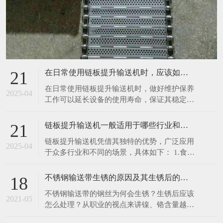
在日常使用链板提升输送机时，应该如何进行维护保养呢
21
在日常使用链板提升输送机时，做好维护保养
2025-04
工作可以延长设备的使用寿命，保证其稳定、
高效运行。以下是一些具体的维护保养措施：
1.清洁设备：每次使用前后，都应清理输送机
链板提升输送机一般适用于哪些行业和场景呢
21
表面及链板上残留的物料、灰尘和杂物。可以
链板提升输送机凭借其独特的优势，广泛应用
使用干净的抹布擦拭设备表面，对于顽固污
2025-04
于众多行业和不同的场景，具体如下： 1.食品
渍，可使用中性清洁剂进行清洗，然后用清水
饮料行业：在食品加工生产线中，如面包、饼
冲洗干净
干、糖果等烘焙食品的生产，链板提升输送机
不锈钢输送带生锈的原因及其生锈后的处理办法
18
可将刚出炉的食品从烤箱输送至冷却区域或包
不锈钢输送带的钢丝为何会生锈？生锈后应该
装工位，由于其能采用符合食品卫生标准的不
2021-05
怎么处理？从职业的视点来讲镍、铬含量越
锈钢材质链板，可有效避免食品受到污染。在
高，不锈钢就越难以锈蚀。相反含量比较低
饮料灌装生