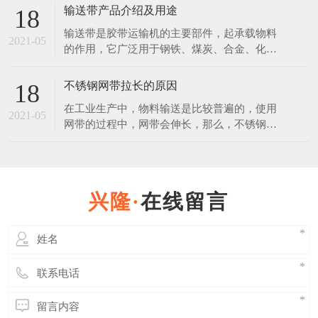
的，放在恶劣环境下，也会生锈。 不锈钢是
输送带产品介绍及用途
18
在空气、水、蒸汽等弱腐蚀介质中，不生锈的
输送带是胶带运输机的主要部件，起承载物料
钢称为不锈钢。不锈钢是在通常碳素钢中增加
2021-05
的作用，它广泛用于钢铁、煤炭、合金、化
一定含量的铬元素锻炼制成的。不锈钢之所以
工、建材、粮食等行业。使用输送带作为运输
具有不锈性，关键是因
载体和其运输方式相比具有操作安全、使用方
不锈钢网带拉长的原因
18
便、维修容易、运费低廉且可实现连续化，缩
在工业生产中，物料输送是比较普遍的，使用
短运输距离等优点。 普通输送带产品说明：
2021-05
网带的过程中，网带会伸长，那么，不锈钢网
覆盖层：拉伸强度不小于15Mpa，扯断伸长度
带使用伸长后能否缩回？ 其实不锈钢网带在
不小于350%，
使用过程中时，其中有一部分是属于弹性伸
长，在外力撤销后是可以恢复原状的，但是长
久连续使用后，必然会使网带出现一些延伸
在线留言
性，而这些伸长后是缩不回来的。 延伸性的
多少也与网带的质量有着