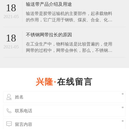
的，放在恶劣环境下，也会生锈。 不锈钢是
输送带产品介绍及用途
18
在空气、水、蒸汽等弱腐蚀介质中，不生锈的
输送带是胶带运输机的主要部件，起承载物料
钢称为不锈钢。不锈钢是在通常碳素钢中增加
2021-05
的作用，它广泛用于钢铁、煤炭、合金、化
一定含量的铬元素锻炼制成的。不锈钢之所以
工、建材、粮食等行业。使用输送带作为运输
具有不锈性，关键是因
载体和其运输方式相比具有操作安全、使用方
不锈钢网带拉长的原因
18
便、维修容易、运费低廉且可实现连续化，缩
在工业生产中，物料输送是比较普遍的，使用
短运输距离等优点。 普通输送带产品说明：
2021-05
网带的过程中，网带会伸长，那么，不锈钢网
覆盖层：拉伸强度不小于15Mpa，扯断伸长度
带使用伸长后能否缩回？ 其实不锈钢网带在
不小于350%，
使用过程中时，其中有一部分是属于弹性伸
长，在外力撤销后是可以恢复原状的，但是长
久连续使用后，必然会使网带出现一些延伸
在线留言
性，而这些伸长后是缩不回来的。 延伸性的
多少也与网带的质量有着