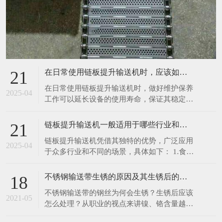
在日常使用链板提升输送机时，应该如何进行维护保养呢
21
在日常使用链板提升输送机时，做好维护保养
2025-04
工作可以延长设备的使用寿命，保证其稳定、
高效运行。以下是一些具体的维护保养措施：
1.清洁设备：每次使用前后，都应清理输送机
链板提升输送机一般适用于哪些行业和场景呢
21
表面及链板上残留的物料、灰尘和杂物。可以
链板提升输送机凭借其独特的优势，广泛应用
使用干净的抹布擦拭设备表面，对于顽固污
2025-04
于众多行业和不同的场景，具体如下： 1.食品
渍，可使用中性清洁剂进行清洗，然后用清水
饮料行业：在食品加工生产线中，如面包、饼
冲洗干净
干、糖果等烘焙食品的生产，链板提升输送机
不锈钢输送带生锈的原因及其生锈后的处理办法
18
可将刚出炉的食品从烤箱输送至冷却区域或包
不锈钢输送带的钢丝为何会生锈？生锈后应该
装工位，由于其能采用符合食品卫生标准的不
2021-05
怎么处理？从职业的视点来讲镍、铬含量越
锈钢材质链板，可有效避免食品受到污染。在
高，不锈钢就越难以锈蚀。相反含量比较低
饮料灌装生