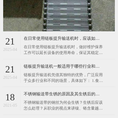
在日常使用链板提升输送机时，应该如何进行维护保养呢
21
在日常使用链板提升输送机时，做好维护保养
2025-04
工作可以延长设备的使用寿命，保证其稳定、
高效运行。以下是一些具体的维护保养措施：
1.清洁设备：每次使用前后，都应清理输送机
链板提升输送机一般适用于哪些行业和场景呢
21
表面及链板上残留的物料、灰尘和杂物。可以
链板提升输送机凭借其独特的优势，广泛应用
使用干净的抹布擦拭设备表面，对于顽固污
2025-04
于众多行业和不同的场景，具体如下： 1.食品
渍，可使用中性清洁剂进行清洗，然后用清水
饮料行业：在食品加工生产线中，如面包、饼
冲洗干净
干、糖果等烘焙食品的生产，链板提升输送机
不锈钢输送带生锈的原因及其生锈后的处理办法
18
可将刚出炉的食品从烤箱输送至冷却区域或包
不锈钢输送带的钢丝为何会生锈？生锈后应该
装工位，由于其能采用符合食品卫生标准的不
2021-05
怎么处理？从职业的视点来讲镍、铬含量越
锈钢材质链板，可有效避免食品受到污染。在
高，不锈钢就越难以锈蚀。相反含量比较低
饮料灌装生