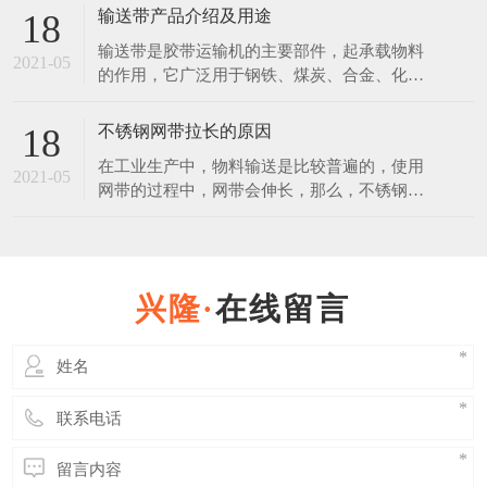
的，放在恶劣环境下，也会生锈。 不锈钢是
输送带产品介绍及用途
18
在空气、水、蒸汽等弱腐蚀介质中，不生锈的
输送带是胶带运输机的主要部件，起承载物料
钢称为不锈钢。不锈钢是在通常碳素钢中增加
2021-05
的作用，它广泛用于钢铁、煤炭、合金、化
一定含量的铬元素锻炼制成的。不锈钢之所以
工、建材、粮食等行业。使用输送带作为运输
具有不锈性，关键是因
载体和其运输方式相比具有操作安全、使用方
不锈钢网带拉长的原因
18
便、维修容易、运费低廉且可实现连续化，缩
在工业生产中，物料输送是比较普遍的，使用
短运输距离等优点。 普通输送带产品说明：
2021-05
网带的过程中，网带会伸长，那么，不锈钢网
覆盖层：拉伸强度不小于15Mpa，扯断伸长度
带使用伸长后能否缩回？ 其实不锈钢网带在
不小于350%，
使用过程中时，其中有一部分是属于弹性伸
长，在外力撤销后是可以恢复原状的，但是长
久连续使用后，必然会使网带出现一些延伸
在线留言
性，而这些伸长后是缩不回来的。 延伸性的
多少也与网带的质量有着